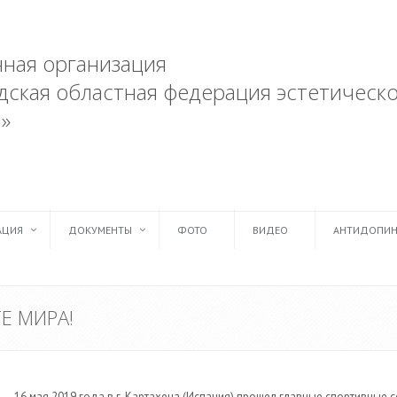
ная организация
ская областная федерация эстетическ
»
АЦИЯ
ДОКУМЕНТЫ
ФОТО
ВИДЕО
АНТИДОПИН
Е МИРА!
16 мая 2019 года в г. Картахена (Испания) прошел главные спортивные