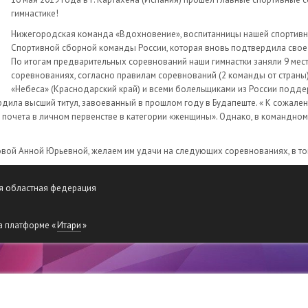
гимнастике!
Нижегородская команда «Вдохновение», воспитанницы нашей спортивно
Спортивной сборной команды России, которая вновь подтвердила свое
По итогам предварительных соревнований наши гимнастки заняли 9 мест
соревнованиях, согласно правилам соревнований (2 команды от страны),
«Небеса» (Краснодарский край) и всеми болельщиками из России подде
ила высший титул, завоеванный в прошлом году в Будапеште. « К сожален
ла почета в личном первенстве в категории «женщины». Однако, в командно
вой Анной Юрьевной, желаем им удачи на следующих соревнованиях, в то
я областная федерация
а платформе «
Итари
»