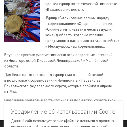
прошел турнир по эстетической гимнастике
«Вдохновение весны».
Турнир «Вдохновение весны», наряду
с соревнованиями «Очарование осени»,
«Сияние зимы», назван в честь ведущих
команд области, которые успешно
представляют наш регион на Всероссийских
и Международных соревнованиях.
В турнире приняли участие гимнастки всех возрастных категорий
из Нижегородской, Кировской, Ленинградской и Челябинской
области.
Для Нижегородских команд турнир стал отправной точкой
в подготовке к соревнованиям Чемпионата и Первенства
Приволжского федерального округа, которые пройдут в апреле
в г. Уфа.
Благодарим зрителей и гостей турнира за поддержку спортсменок!
Желаем гимнасткам, тренерам и судьям успехов в подготовке
Уведомление об использовании Cookie
к предстоящим соревнованиям, здоровья и спортивного настроя!
Данный сайт использует cookie (файлы с данными о прошлых
посещениях сайта) для персонализации сервисов и удобства