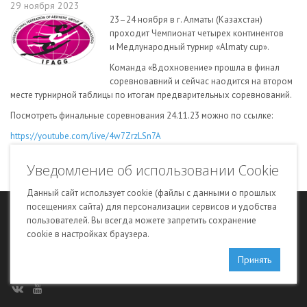
29 ноября 2023
23–24 ноября в г. Алматы (Казахстан)
проходит Чемпионат четырех континентов
и Медлународный турнир «Almaty cup».
Команда «Вдохновение» прошла в финал
соревновавний и сейчас наодится на втором
месте турнирной таблицы по итогам предварительных соревнований.
Посмотреть финальные соревнования 24.11.23 можно по ссылке:
https://youtube.com/live/4w7ZrzLSn7A
Команда «Вдохновение» выйдет на ковер в 14:23 (время московское).
Уведомление об использовании Cookie
Смотрим и поддерживаем! Идет борьба за золото!
Данный сайт использует cookie (файлы с данными о прошлых
посещениях сайта) для персонализации сервисов и удобства
© 2018–2025 Общественная организация «Нижегородская областная
пользователей. Вы всегда можете запретить сохранение
федерация эстетической гимнастики»
cookie в настройках браузера.
Сайт создан в компании «
Сетевые экспертные системы
» на платформе
Принять
«
Итари
»