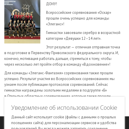
ДОНУ!
Всероссийские соревнования «Оскар»
прошли очень успешно для команды
«Элеганс»!
Гимнастки завоевали серебро в возрастной
категории «Девушки 12–14 лет».
Этот результат — отличная отправная точка
в подготовке в Первенству Приволжского федерального округа. И,
конечно, мотивация работать дальше, стремиться к тому, чтобы
через несколько лет пройти отбор в команду «Вдохновение»!
Для команды «Элеганс-Фантазия» соревнования также прошли
успешно. Результат участия во Всероссийских соревнованиях мы
узнаем после публикации протоколов соревнований. Сейчас
гимнастки награждены золотыми медалями в подгруппе «Б»
в Открытых областных соревнованиях, которые также прошли
в Ростове-на-Дону.
Уведомление об использовании Cookie
Желаем гимнасткам и тренерам дальнейших успехов!
Данный сайт использует cookie (файлы с данными о прошлых
посещениях сайта) для персонализации сервисов и удобства
© 2018–2025 Общественная организация «Нижегородская областная
пользователей. Вы всегда можете запретить сохранение